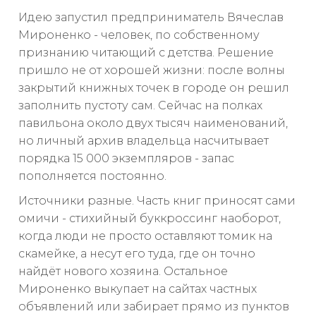
Идею запустил предприниматель Вячеслав
Мироненко - человек, по собственному
признанию читающий с детства. Решение
пришло не от хорошей жизни: после волны
закрытий книжных точек в городе он решил
заполнить пустоту сам. Сейчас на полках
павильона около двух тысяч наименований,
но личный архив владельца насчитывает
порядка 15 000 экземпляров - запас
пополняется постоянно.
Источники разные. Часть книг приносят сами
омичи - стихийный буккроссинг наоборот,
когда люди не просто оставляют томик на
скамейке, а несут его туда, где он точно
найдёт нового хозяина. Остальное
Мироненко выкупает на сайтах частных
объявлений или забирает прямо из пунктов