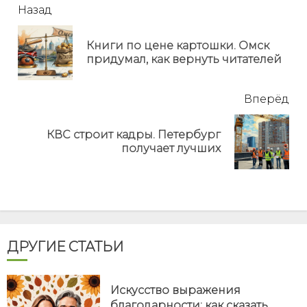
читать
Назад
еще
Книги по цене картошки. Омск
Пр
придумал, как вернуть читателей
но
Вперёд
КВС строит кадры. Петербург
Next
получает лучших
post:
ДРУГИЕ СТАТЬИ
Искусство выражения
благодарности: как сказать