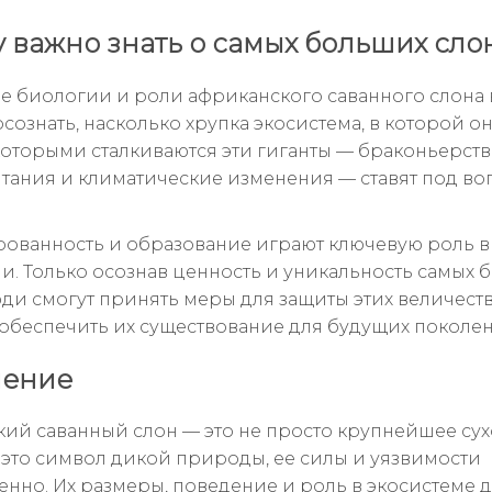
 важно знать о самых больших сло
 биологии и роли африканского саванного слона
сознать, насколько хрупка экосистема, в которой о
которыми сталкиваются эти гиганты — браконьерство
тания и климатические изменения — ставят под во
ванность и образование играют ключевую роль в
и. Только осознав ценность и уникальность самых 
юди смогут принять меры для защиты этих величест
 обеспечить их существование для будущих поколе
чение
ий саванный слон — это не просто крупнейшее су
 это символ дикой природы, ее силы и уязвимости
нно. Их размеры, поведение и роль в экосистеме д