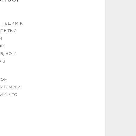
птации к
крытые
и
ие
, но и
 в
ном
ритами и
и, что