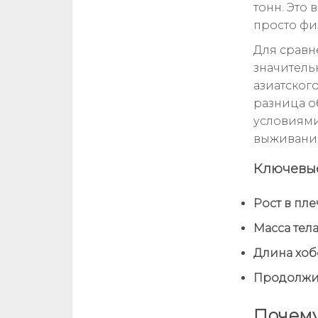
тонн. Это
просто фи
Для сравне
значитель
азиатского
разница о
условиями
выживания
Ключевые
Рост в пле
Масса тела
Длина хоб
Продолжит
Почему