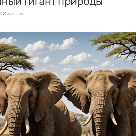
нный гигант природы
u
20-01-2026