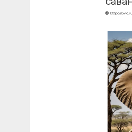
сава
100poslovic.r