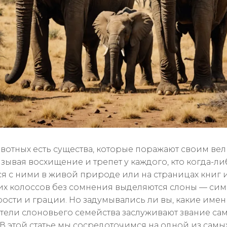
вотных есть существа, которые поражают своим ве
зывая восхищение и трепет у каждого, кто когда-ли
ся с ними в живой природе или на страницах книг 
их колоссов без сомнения выделяются слоны — си
рости и грации. Но задумывались ли вы, какие име
тели слоновьего семейства заслуживают звание са
В этой статье мы сосредоточимся на одной из самы