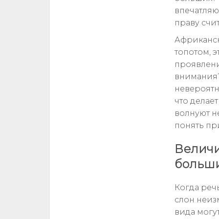
впечатляю
праву счи
Африканск
топотом, 
проявлени
внимания?
невероятн
что делае
волнуют не
понять пр
Величи
больши
Когда реч
слон неиз
вида могут