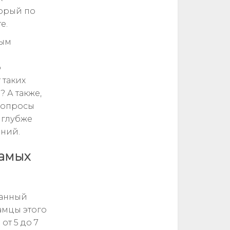
торый по
е.
вым
о
 таких
 А также,
 вопросы
я глубже
ений.
самых
ванный
амцы этого
от 5 до 7