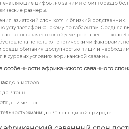
 впечатляющие цифры, но за ними стоит гораздо бол
зические размеры.
ния, азиатский слон, хотя и близкий родственник,
но уступает африканскому по габаритам. Средняя в
 слона составляет около 2,5 метров, а вес — около 3 
бусловлена не только генетическими факторами, но
 среды обитания, доступностью пищи и необходи
 в суровых условиях африканской саванны.
 особенности африканского саванного слон
чах:
до 4 метров
:
до 7 тонн
ота:
до 2 метров
ельность жизни:
до 70 лет в дикой природе
 африканский саванный слон дост