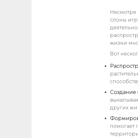
Несмотря 
слоны игр
деятельно
распростр
жизни мно
Вот неско
Распростр
раститель
способств
Создание 
выкапываю
других жи
Формиров
помогает 
территори