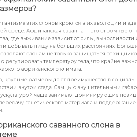
размеров?
игантизма этих слонов кроются в их эволюции и ада
й среде. Африканская саванна — это огромные от
тва, где выживание зависит от силы, выносливости 
ти добывать пищу на больших расстояниях. Больш
озволяют слонам не только защищаться от хищников
о регулировать температуру тела, что крайне важно
жаркого африканского климата.
о, крупные размеры дают преимущество в социаль
ствии внутри стада. Самцы с внушительными габа
ускулатурой чаще занимают доминирующие позици
 передачу генетического материала и поддержание
.
фриканского саванного слона в
теме