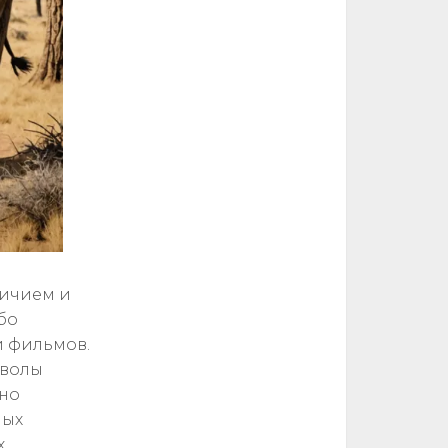
личием и
бо
и фильмов.
мволы
нно
мых
х