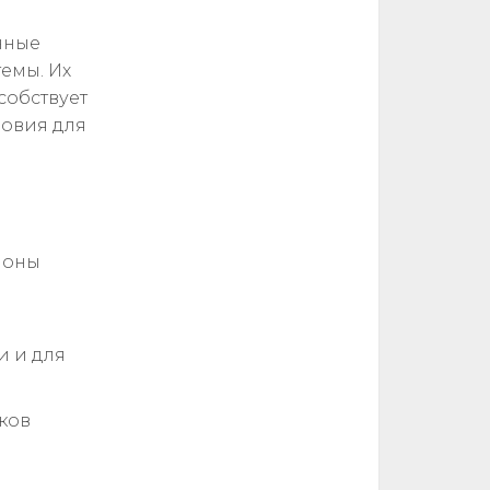
нные
емы. Их
собствует
ловия для
лоны
и и для
ков