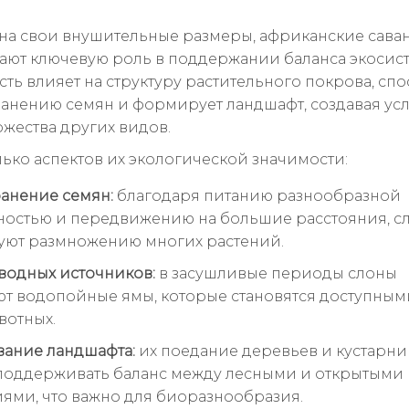
на свои внушительные размеры, африканские сава
ают ключевую роль в поддержании баланса экосист
сть влияет на структуру растительного покрова, спо
анению семян и формирует ландшафт, создавая ус
жества других видов.
лько аспектов их экологической значимости:
анение семян:
благодаря питанию разнообразной
ностью и передвижению на большие расстояния, с
уют размножению многих растений.
водных источников:
в засушливые периоды слоны
т водопойные ямы, которые становятся доступным
вотных.
ание ландшафта:
их поедание деревьев и кустарни
поддерживать баланс между лесными и открытыми
ями, что важно для биоразнообразия.