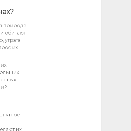
нах?
 в природе
ни обитают.
, утрата
прос их
 их
больших
венных
ний.
хопутное
елают их