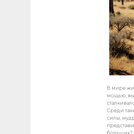
В мире жи
мощью, вы
сталкивал
Среди так
силы, муд
представи
больших? 