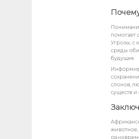
Почему
Понимание
помогает о
Угрозы, с 
среды оби
будущее.
Информиро
сохранени
слонов, л
существ и
Заклю
Африканск
животное,
одновреме