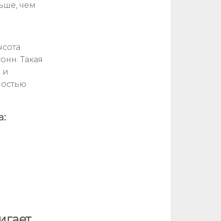
ьше, чем
ысота
тонн. Такая
 и
мостью
а:
игает