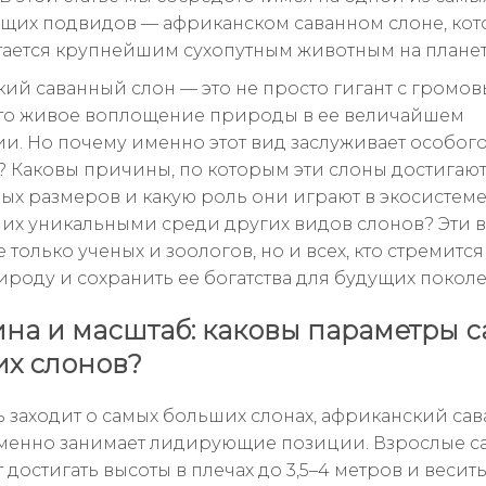
щих подвидов — африканском саванном слоне, ко
тается крупнейшим сухопутным животным на планет
ий саванный слон — это не просто гигант с громо
это живое воплощение природы в ее величайшем
и. Но почему именно этот вид заслуживает особог
 Каковы причины, по которым эти слоны достигают
ых размеров и какую роль они играют в экосистеме?
т их уникальными среди других видов слонов? Эти
 только ученых и зоологов, но и всех, кто стремитс
ироду и сохранить ее богатства для будущих покол
на и масштаб: каковы параметры 
х слонов?
ь заходит о самых больших слонах, африканский са
менно занимает лидирующие позиции. Взрослые с
 достигать высоты в плечах до 3,5–4 метров и весить 