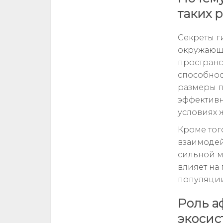
таких 
Секреты г
окружающе
пространс
способнос
размеры п
эффективн
условиях 
Кроме тог
взаимодей
сильной м
влияет на
популяции
Роль а
экосис