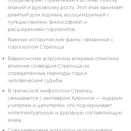
олицетворяет стремление к истине, поиску
знаний и духовному росту. Этот знак занимает
девятый дом зодиака, ассоциируемый с
путешествиями, философией и
расширением горизонтов.
Важные исторические факты, связанные с
гороскопом Стрельца:
Вавилонские астрономы впервые отметили
влияние созвездия Стрельца на
определённые периоды года и
человеческие судьбы.
В греческой мифологии Стрелец
связывается с кентавром Хироном — мудрым
учителем и целителем, что подчёркивает
интеллектуальную и духовную составляющую
знака.
Средневековые астрологи использовали