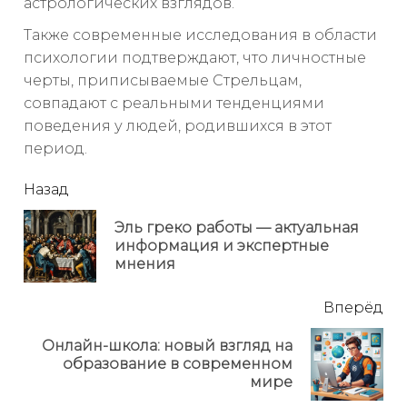
астрологических взглядов.
Также современные исследования в области
психологии подтверждают, что личностные
черты, приписываемые Стрельцам,
совпадают с реальными тенденциями
поведения у людей, родившихся в этот
период.
читать
Назад
еще
Эль греко работы — актуальная
Пр
информация и экспертные
но
мнения
Вперёд
Онлайн-школа: новый взгляд на
Next
образование в современном
post:
мире