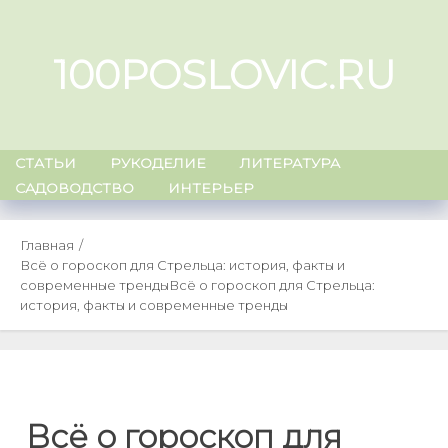
Skip
to
100POSLOVIC.RU
content
СТАТЬИ
РУКОДЕЛИЕ
ЛИТЕРАТУРА
САДОВОДСТВО
ИНТЕРЬЕР
Главная
Всё о гороскоп для Стрельца: история, факты и
современные тренды
Всё о гороскоп для Стрельца:
история, факты и современные тренды
Всё о гороскоп для