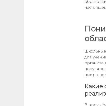
образоват
настоящем
Пони
обла
Школьные 
для учени
организац
популярны
них разве
Какие 
реализ
В nnovsch