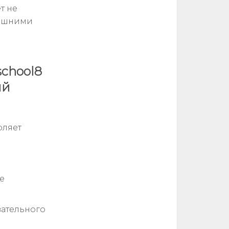
т не
нешними
chool8
ый
оляет
.
е
ательного