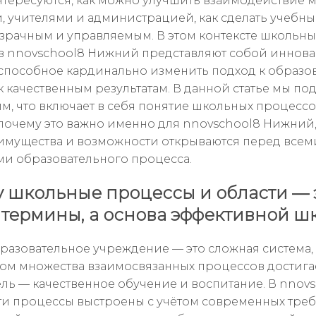
тересуются, как можно улучшить взаимодействие 
, учителями и администрацией, как сделать учебн
зрачным и управляемым. В этом контексте школьн
 в nnovschool8 Нижний представляют собой иннов
способное кардинально изменить подход к образо
к качественным результатам. В данной статье мы п
м, что включает в себя понятие школьных процессо
 почему это важно именно для nnovschool8 Нижний,
имущества и возможности открываются перед всем
ми образовательного процесса.
 школьные процессы и области — 
 термины, а основа эффективной ш
разовательное учреждение — это сложная система,
ом множества взаимосвязанных процессов достига
ель — качественное обучение и воспитание. В nnov
и процессы выстроены с учётом современных тре