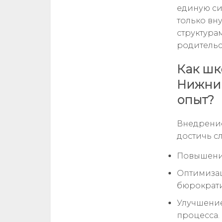
единую си
только вн
структура
родительс
Как шк
Нижний
опыт?
Внедрение
достичь с
Повышение
Оптимизац
бюрократи
Улучшение
процесса.