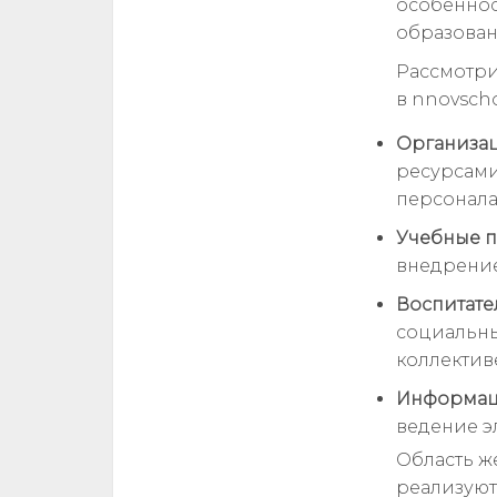
особеннос
образован
Рассмотри
в nnovsch
Организа
ресурсами
персонала
Учебные п
внедрение
Воспитате
социальны
коллектив
Информац
ведение э
Область ж
реализуют