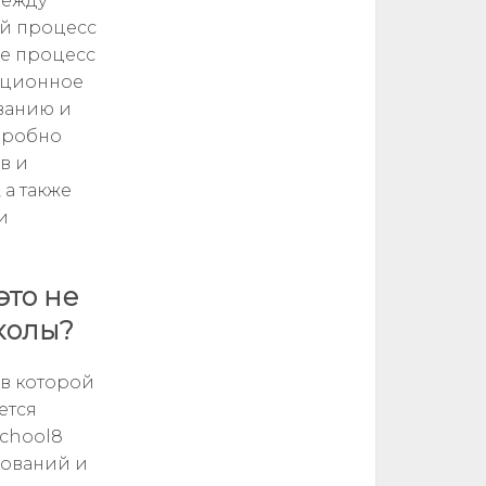
между
ый процесс
ые процесс
ационное
ванию и
одробно
в и
 а также
и
это не
колы?
 в которой
ется
school8
бований и