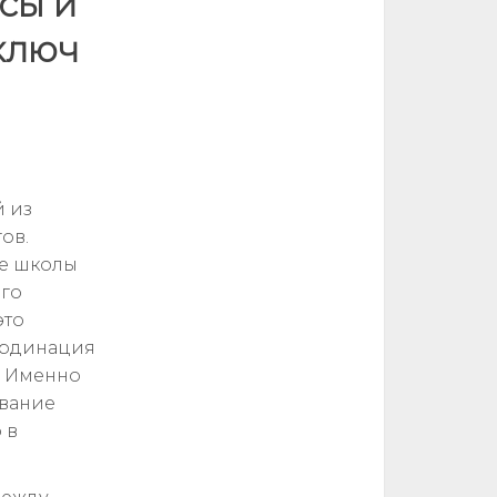
сы и
ключ
й из
ов.
ие школы
ого
это
ординация
. Именно
ование
 в