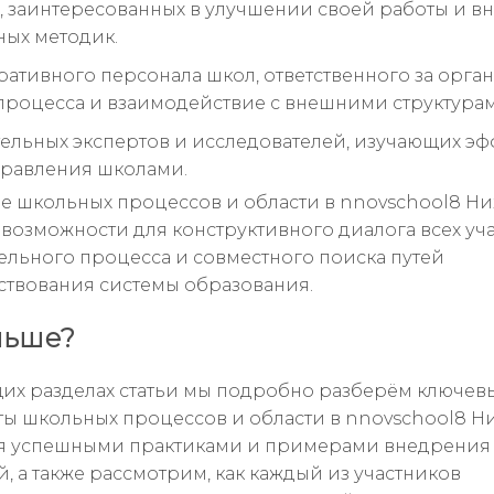
, заинтересованных в улучшении своей работы и 
ых методик.
ативного персонала школ, ответственного за орга
процесса и взаимодействие с внешними структурам
ельных экспертов и исследователей, изучающих э
равления школами.
 школьных процессов и области в nnovschool8 Н
 возможности для конструктивного диалога всех уч
ельного процесса и совместного поиска путей
твования системы образования.
льше?
их разделах статьи мы подробно разберём ключев
ы школьных процессов и области в nnovschool8 Н
я успешными практиками и примерами внедрения
, а также рассмотрим, как каждый из участников