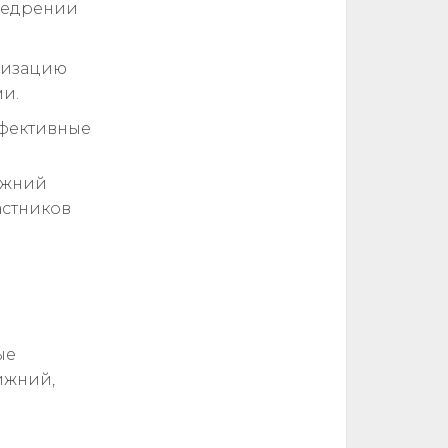
внедрении
низацию
и.
ффективные
ижний
астников
ые
ижний,