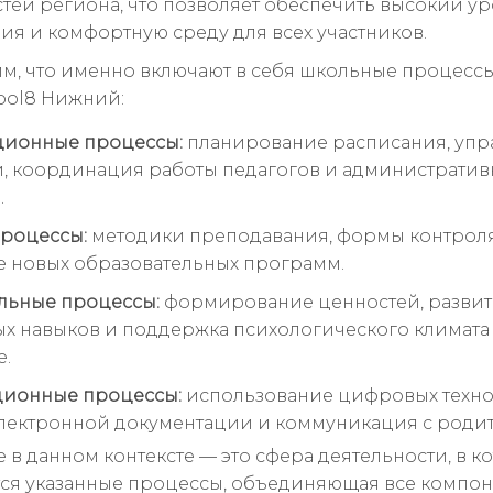
тей региона, что позволяет обеспечить высокий у
ия и комфортную среду для всех участников.
м, что именно включают в себя школьные процессы
ool8 Нижний:
ционные процессы:
планирование расписания, упр
, координация работы педагогов и административ
.
роцессы:
методики преподавания, формы контроля
 новых образовательных программ.
льные процессы:
формирование ценностей, разви
х навыков и поддержка психологического климата
е.
ионные процессы:
использование цифровых техно
лектронной документации и коммуникация с роди
е в данном контексте — это сфера деятельности, в к
ся указанные процессы, объединяющая все компон