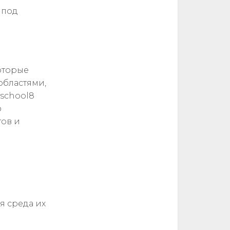
 под
которые
областями,
vschool8
ю
ов и
я среда их