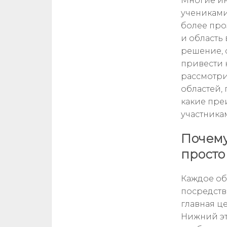
Многие ин
учениками
более про
и область
решение, 
привести 
рассмотри
областей,
какие пре
участника
Почему
просто
Каждое об
посредств
главная ц
Нижний эт