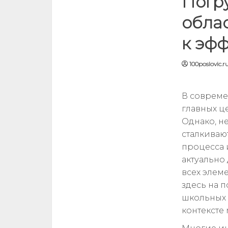
Погр
облас
к эф
100poslovic.r
В совреме
главных ц
Однако, н
сталкиваю
процесса 
актуально
всех элем
здесь на 
школьных 
контексте