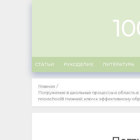
Skip
to
1
content
СТАТЬИ
РУКОДЕЛИЕ
ЛИТЕРАТУРА
Главная
Погружение в школьные процессы и область в
nnovschool8 Нижний: ключ к эффективному об