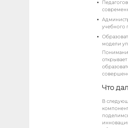
Педагогов
современн
Администр
учебного 
Образоват
модели уп
Понимание
открывает
образоват
совершенс
Что да
В следующ
компонент
поделимс
инноваций