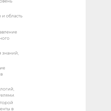
ровень
 и область
авление
ного
 знаний,
тие
 в
логий,
телями.
оторой
енты в