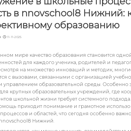
ужение в школьные процес
ть в nnovschool8 Нижний: 
фективному образованию
u
11-11-2025
нном мире качество образования становится одно
енностей для каждого ученика, родителей и педагог
есмотря на множество инноваций и методик, мног
тся с вызовами, связанными с организацией учебн
и управлением образовательной среды. Особенно 
 для крупных образовательных учреждений, где ко
ентов школьной жизни требует системного подхода
помощь приходит понимание и грамотное использ
процессов и областей, что сегодня особенно важно
 nnovschool8 Нижний.