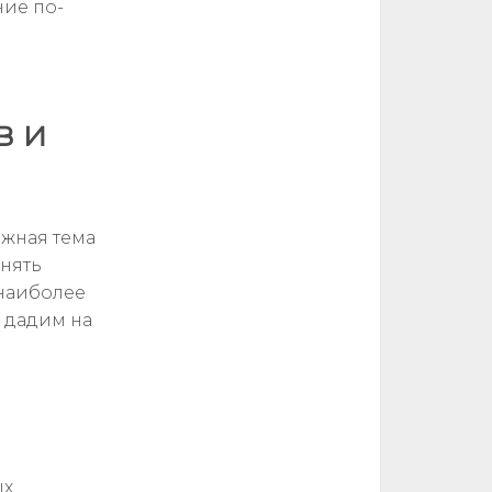
ние по-
в и
ажная тема
онять
наиболее
 дадим на
ых