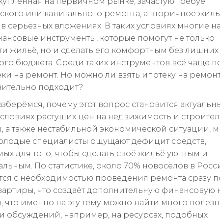
 купленная на первичном рынке, зачастую требует
ского или капитального ремонта, а вторичное жил
 в серьёзных вложениях. В таких условиях многие н
нансовые инструменты, которые помогут не только
и жильё, но и сделать его комфортным без лишних 
ого бюджета. Среди таких инструментов всё чаще п
еки на ремонт. Но можно ли взять ипотеку на ремон
вительно подходит?
азберёмся, почему этот вопрос становится актуаль
 условиях растущих цен на недвижимость и строите
, а также нестабильной экономической ситуации, 
олодые специалисты ощущают дефицит средств,
ых для того, чтобы сделать своё жильё уютным и
льным. По статистике, около 70% новосёлов в Росс
тся с необходимостью проведения ремонта сразу п
вартиры, что создаёт дополнительную финансовую н
, что именно на эту тему можно найти много полез
и обсуждений, например, на ресурсах, подобных