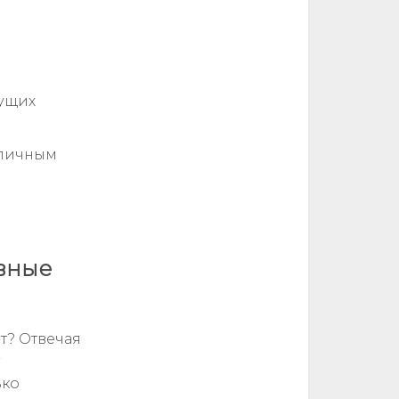
ущих
 личным
овные
т? Отвечая
ько