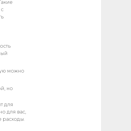
Такие
 с
ть
ость
ный
рую можно
й, но
т для
о для вас,
 расходы.