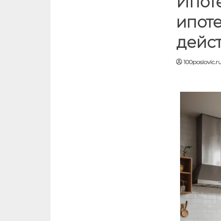
Ипоте
ипоте
дейс
100poslovic.r