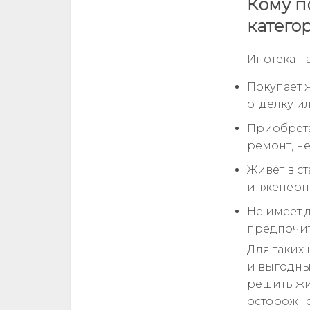
Кому п
катего
Ипотека н
Покупает 
отделку и
Приобрета
ремонт, н
Живёт в с
инженерны
Не имеет 
предпочит
Для таких
и выгодны
решить жи
осторожне