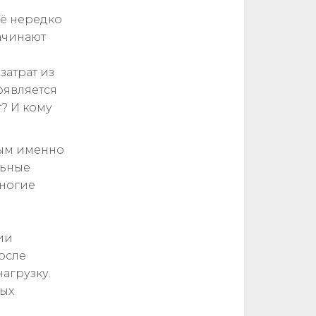
ьё нередко
ачинают
затрат из
оявляется
т? И кому
ным именно
льные
многие
ии
осле
агрузку.
ных