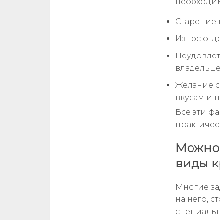
необходим
Старение 
Износ отд
Неудовле
владельце
Желание с
вкусам и 
Все эти ф
практичес
Можно 
виды к
Многие за
на него, с
специальн