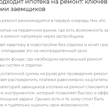
одходит ипотека на ремонт: ключе
рии заемщиков
а ремонт рекомендуется в первую очередь тем, кто:
жильё на первичном рынке, где есть возможность за
ли ремонт напрямую через застройщика.
ет квартиру в новостройке без отделки и хочет сра
е откладывая это на неопределённый срок.
таром фонде, где необходим капитальный ремонт
х систем и отделки.
достаточной суммы на руках для проведения ремон
ает распределить платежи равномерно на длитель
 категорий заемщиков ипотека на ремонт становитс
м инструментом, который позволяет быстро и эфф
лищные задачи. Однако есть и те, кому стоит быть
е и тщательно оценить свои возможности.