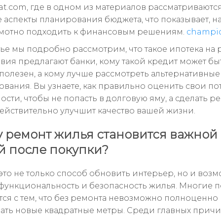
t.com, где в одном из материалов рассматриваютс
 аспекты планирования бюджета, что показывает, н
мотно подходить к финансовым решениям.
champi
тье мы подробно рассмотрим, что такое ипотека на 
овия предлагают банки, кому такой кредит может бы
полезен, а кому лучше рассмотреть альтернативные
вания. Вы узнаете, как правильно оценить свои п
сти, чтобы не попасть в долговую яму, а сделать ре
ействительно улучшит качество вашей жизни.
 ремонт жилья становится важной
й после покупки?
это не только способ обновить интерьер, но и воз
функциональность и безопасность жилья. Многие п
тся с тем, что без ремонта невозможно полноценно
ать новые квадратные метры. Среди главных прич