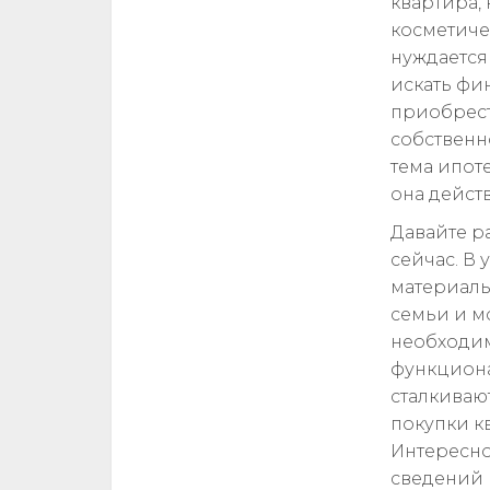
квартира,
косметиче
нуждается
искать фи
приобрест
собственн
тема ипот
она дейст
Давайте р
сейчас. В
материалы
семьи и м
необходим
функциона
сталкиваю
покупки к
Интересно
сведений 