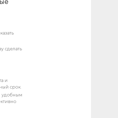
вые
казать
зу сделать
та и
ный срок.
я удобным
ективно