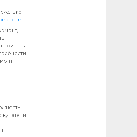
я
асколько
onat.com
ремонт,
ть
 варианты
отребности
монт,
можность
окупатели
ин