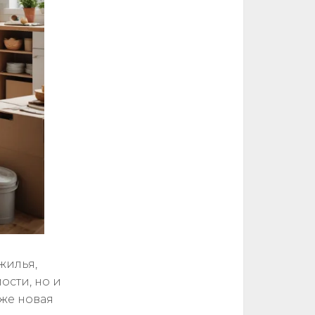
жилья,
ости, но и
аже новая