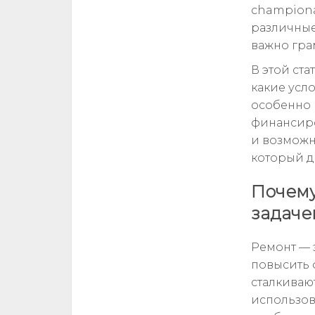
championa
различные
важно гра
В этой ста
какие усл
особенно 
финансиро
и возможно
который д
Почему
задаче
Ремонт — 
повысить 
сталкиваю
использов