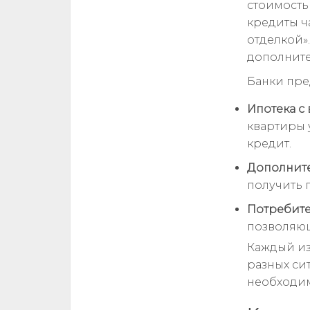
стоимость
кредиты ч
отделкой»
дополните
Банки пре
Ипотека с
квартиры 
кредит.
Дополните
получить 
Потребите
позволяющ
Каждый из
разных си
необходим