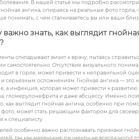
аболевания. В нашей статье мы подробно рассмотри
гнойная ангина, опираясь на реальные фото горла, 
ше понимать, с чем сталкиваетесь вы или ваши близ
 важно знать, как выглядит гнойна
?
енты откладывают визит к врачу, пытаясь справитьс
и самостоятельно. Отсутствие визуального пониман
ходит в горле, может привести к неправильной оце
 и серьёзным осложнениям. Гнойная ангина — это н
е, а инфекция, которая может привести к развитию
а, гломерулонефрита и даже абсцессу. Именно поэ
го, как выглядит гнойная ангина, особенно при по
 фото, может стать решающим фактором для своев
 к специалисту.
елей особенно важно распознавать признаки гной
етей, так как маленькие пациенты не всегда могут т