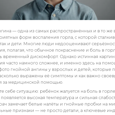
нгина — одна из самых распространённых и в то же
риятных форм воспаления горла, с которой сталкив
 так и дети. Многие люди недооценивают серьёзнос
ия, полагая, что обычное покраснение и боль в гор
ь временный дискомфорт. Однако истинная картин
ия часто намного сложнее, и именно здесь на пом
фото гнойной ангины у взрослых и детей, которые 
насколько выражены её симптомы и как важно свое
я за медицинской помощью.
е себе ситуацию: ребёнок жалуется на боль в горле,
 появляется высокая температура и сильная слабост
рач замечает белые налёты и гнойные пробки на ми
льные признаки — не просто детали, а ключевые ин