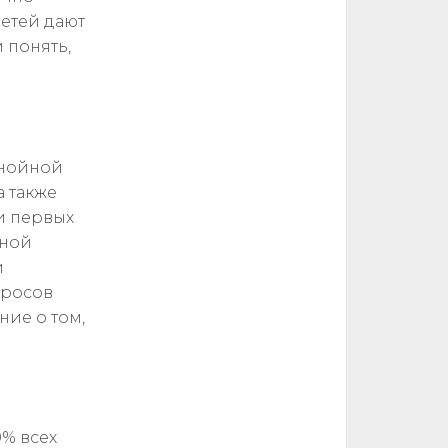
етей дают
 понять,
гнойной
а также
и первых
иной
и
просов
ие о том,
0% всех