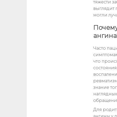
тяжести з
выглядит 
могли луч
Почему
ангина
Часто паци
симптомам
что проис
состояния
воспалени
ревматизм
знание то
наглядных
обращения
Для родит
ангины у д