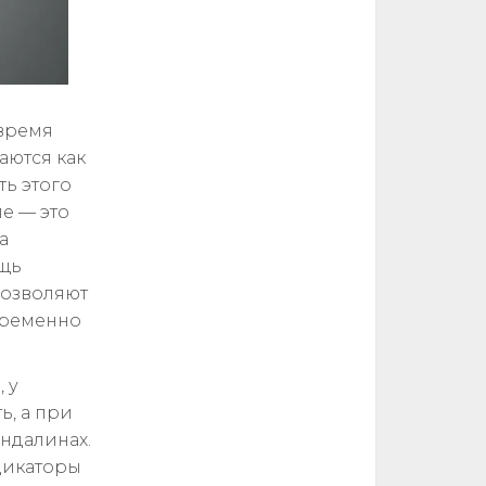
 время
аются как
ть этого
ле — это
а
ощь
позволяют
временно
 у
ь, а при
ндалинах.
дикаторы