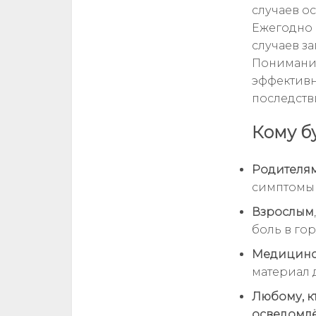
случаев о
Ежегодно 
случаев з
Понимание
эффектив
последств
Кому б
Родителя
симптомы 
Взрослым
боль в го
Медицинск
материал 
Любому, к
осведомлё