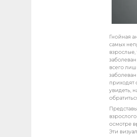
Гнойная а
самых неп
взрослые,
заболеван
всего лиш
заболеван
приходят 
увидеть, 
обратитьс
Представьт
взрослого
осмотре в
Эти визуа