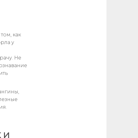
том, как
рла у
рачу. Не
ознавание
ить
ангины,
олезные
ия.
 и