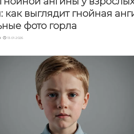
гнойной ангины у взрослых
: как выглядит гнойная ан
ьные фото горла
u
13-01-2026