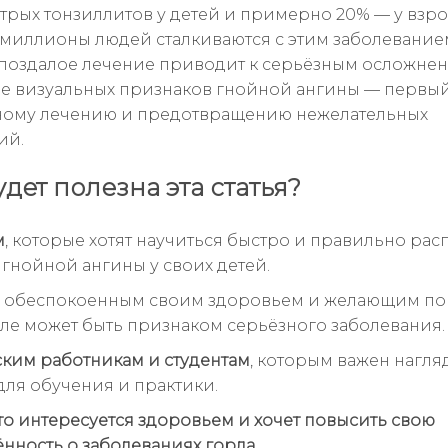
стрых тонзиллитов у детей и примерно 20% — у взро
миллионы людей сталкиваются с этим заболеванием
апоздалое лечение приводит к серьёзным осложнен
 визуальных признаков гнойной ангины — первый
ному лечению и предотвращению нежелательных
ий.
удет полезна эта статья?
м
, которые хотят научиться быстро и правильно рас
гнойной ангины у своих детей.
, обеспокоенным своим здоровьем и желающим пон
рле может быть признаком серьёзного заболевания.
им работникам и студентам
, которым важен нагл
для обучения и практики.
то интересуется здоровьем и хочет повысить свою
нность о заболеваниях горла.