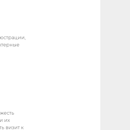
люстрации,
ктерные
яжесть
и их
ь визит к