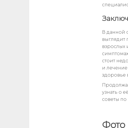
специалис
Заклю
В данной 
выглядит 
взрослых 
симптомах
стоит нед
и лечение
здоровье 
Продолжай
узнать о е
советы по
Фото 