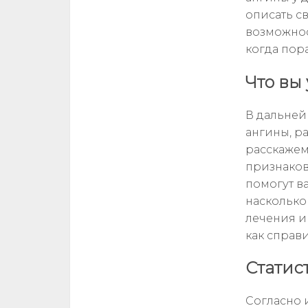
описать с
возможнос
когда пор
Что вы 
В дальне
ангины, р
расскажем
признаков
помогут в
насколько
лечения и
как справи
Статис
Согласно 