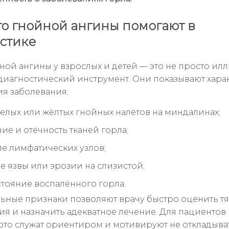
то гнойной ангины помогают в
стике
ной ангины у взрослых и детей — это не просто ил
диагностический инструмент. Они показывают хара
я заболевания:
елых или жёлтых гнойных налётов на миндалинах;
ие и отёчность тканей горла;
е лимфатических узлов;
 язвы или эрозии на слизистой;
тояние воспалённого горла.
льные признаки позволяют врачу быстро оценить т
ия и назначить адекватное лечение. Для пациентов 
ото служат ориентиром и мотивируют не откладыват