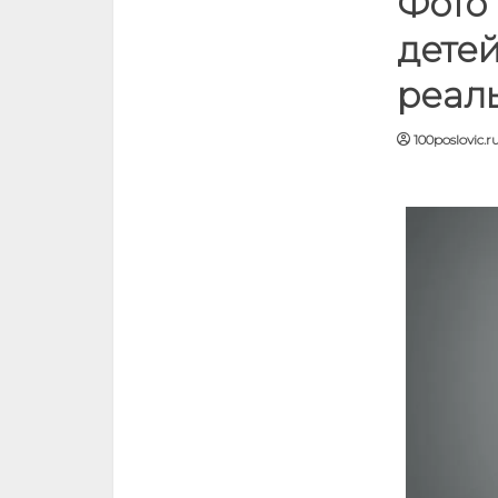
Фото 
детей
реал
100poslovic.r