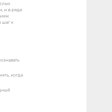
слых.
, и в ряде
иям.
 шаг к
познавать
ять, когда
ядный