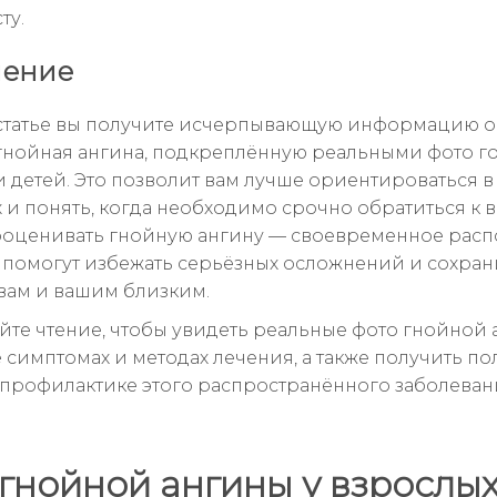
ту.
чение
статье вы получите исчерпывающую информацию о 
гнойная ангина, подкреплённую реальными фото го
и детей. Это позволит вам лучше ориентироваться в
 и понять, когда необходимо срочно обратиться к в
ооценивать гнойную ангину — своевременное расп
 помогут избежать серьёзных осложнений и сохран
вам и вашим близким.
те чтение, чтобы увидеть реальные фото гнойной 
ё симптомах и методах лечения, а также получить п
 профилактике этого распространённого заболеван
гнойной ангины у взрослых