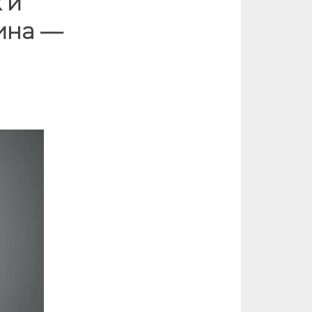
 и
гина —