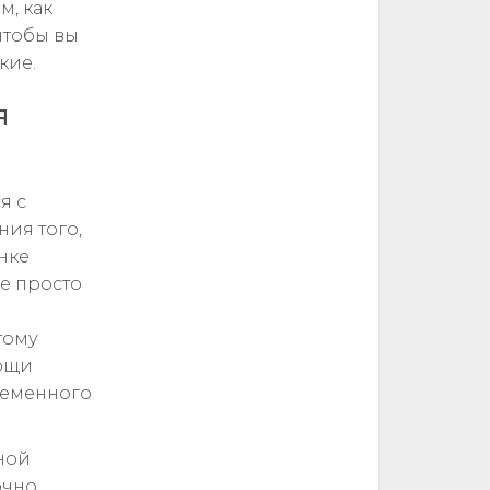
м, как
чтобы вы
кие.
я
я с
ия того,
нке
е просто
тому
мощи
ременного
ной
очно