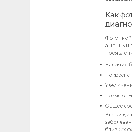
Как фо
диагно
Фото гной
а ценный 
проявлени
Наличие б
Покраснен
Увеличени
Возможные
Общее сос
Эти визуа
заболеван
близких ф